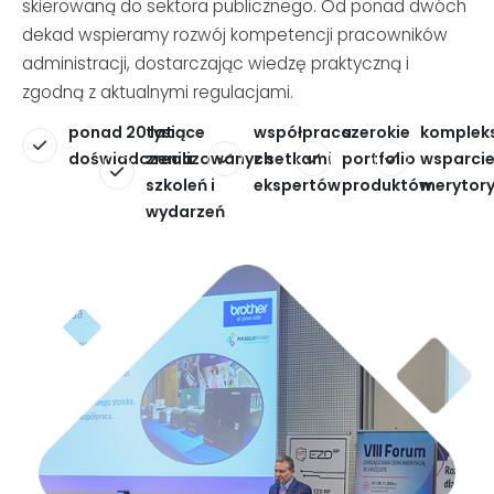
skierowaną do sektora publicznego. Od ponad dwóch
dekad wspieramy rozwój kompetencji pracowników
administracji, dostarczając wiedzę praktyczną i
zgodną z aktualnymi regulacjami.
ponad 20 lat
tysiące
współpraca
szerokie
komplek
doświadczenia
zrealizowanych
z setkami
portfolio
wsparci
szkoleń i
ekspertów
produktów
merytor
wydarzeń