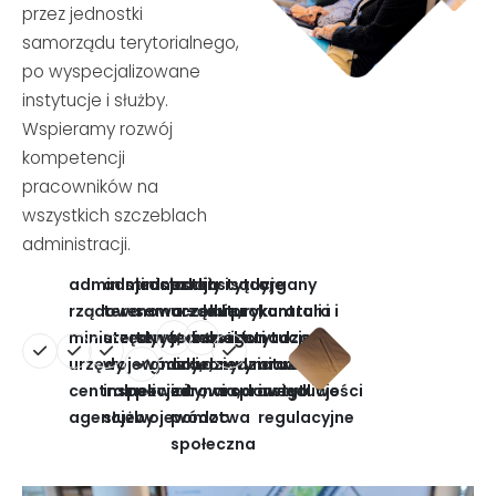
przez jednostki
samorządu terytorialnego,
po wyspecjalizowane
instytucje i służby.
Wspieramy rozwój
kompetencji
pracowników na
wszystkich szczeblach
administracji.
administracja
administracja
jednostki
szkoły i
instytucje
sądy,
organy
rządowa –
terenowa –
samorządu
uczelnie,
kultury,
prokuratura i
kontroli i
ministerstwa,
urzędy
terytorialnego
jednostki
sportu i
instytucje
nadzoru
urzędy
wojewódzkie,
– gminy,
ochrony
dziedzictwa
wymiaru
oraz
centralne i
inspekcje i
powiaty,
zdrowia,
narodowego
sprawiedliwości
instytucje
agencje
służby
województwa
pomoc
regulacyjne
społeczna